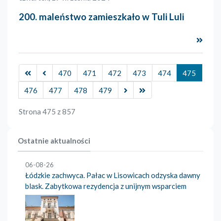
200. maleństwo zamieszkało w Tuli Luli
Czyta
470
471
472
473
474
475
476
477
478
479
Strona 475 z 857
Ostatnie aktualności
06-08-26
Łódzkie zachwyca. Pałac w Lisowicach odzyska dawny
blask. Zabytkowa rezydencja z unijnym wsparciem