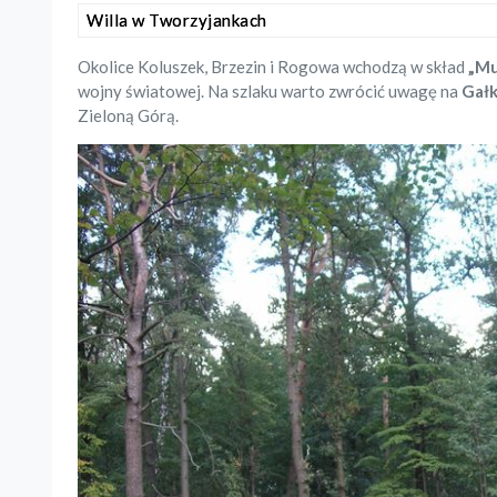
Willa w Tworzyjankach
Okolice Koluszek, Brzezin i Rogowa wchodzą w skład
„Mu
wojny światowej. Na szlaku warto zwrócić uwagę na
Gał
Zieloną Górą.