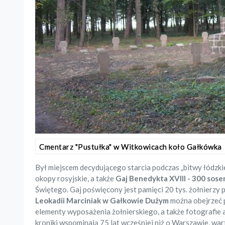
Cmentarz "Pustułka" w Witkowicach koło Gałkówka
Był miejscem decydującego starcia podczas „bitwy łódzkie
okopy rosyjskie, a także
Gaj Benedykta XVIII - 300 sose
Świętego. Gaj poświęcony jest pamięci 20 tys. żołnierzy 
Leokadii Marciniak w Gałkowie Dużym
można obejrzeć p
elementy wyposażenia żołnierskiego, a także fotografie
kroniki wspominają 75 lat wcześniej niż o Warszawie, wa