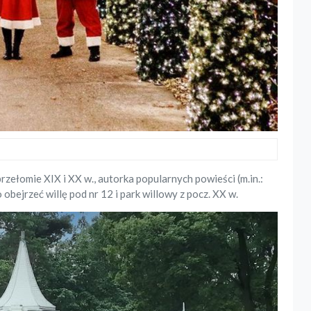
zełomie XIX i XX w., autorka popularnych powieści (m.in.:
obejrzeć willę pod nr 12 i park willowy z pocz. XX w.