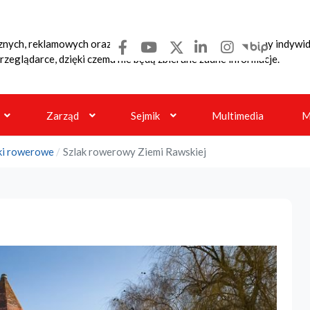
ycznych, reklamowych oraz funkcjonalnych. Dzięki nim możemy indyw
rzeglądarce, dzięki czemu nie będą zbierane żadne informacje.
Zarząd
Sejmik
Multimedia
M
ki rowerowe
Szlak rowerowy Ziemi Rawskiej