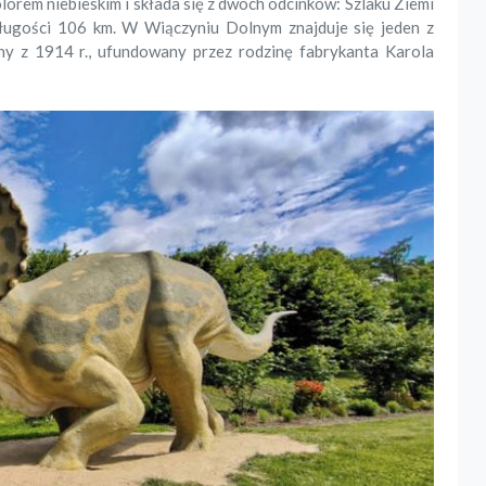
orem niebieskim i składa się z dwóch odcinków: Szlaku Ziemi
ługości 106 km. W Wiączyniu Dolnym znajduje się jeden z
y z 1914 r., ufundowany przez rodzinę fabrykanta Karola