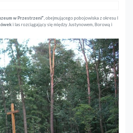
zeum w Przestrzeni”
, obejmującego pobojowiska z okresu I
kówek
i las rozciągający się między Justynowem, Borową i