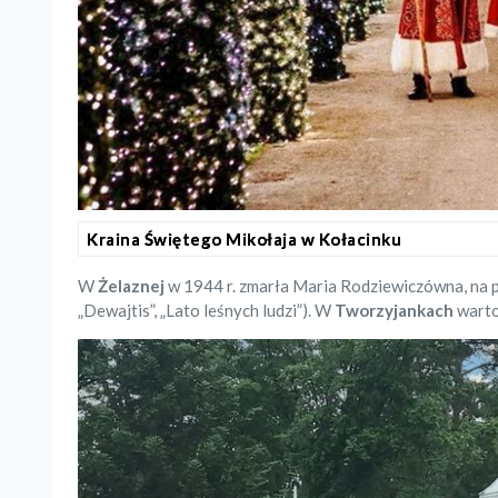
Kraina Świętego Mikołaja w Kołacinku
W
Żelaznej
w 1944 r. zmarła Maria Rodziewiczówna, na pr
„Dewajtis”, „Lato leśnych ludzi”). W
Tworzyjankach
warto 