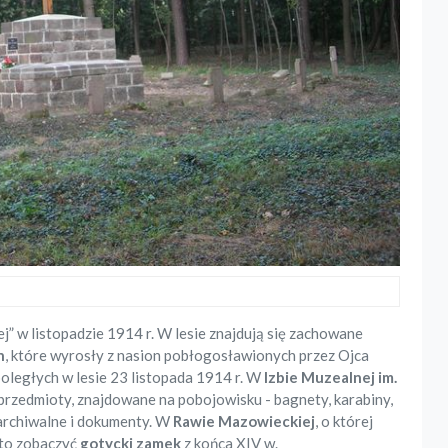
j” w listopadzie 1914 r. W lesie znajdują się zachowane
n
, które wyrosły z nasion pobłogosławionych przez Ojca
poległych w lesie 23 listopada 1914 r. W
Izbie Muzealnej im.
rzedmioty, znajdowane na pobojowisku - bagnety, karabiny,
 archiwalne i dokumenty. W
Rawie Mazowieckiej
, o której
rto zobaczyć
gotycki zamek
z końca XIV w.