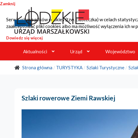
Przejdź do treści
Przejdź do menu głównego
Przejdź do wyszukiwarki
Zamknij
Serwis używa plików cookies (tzw. ciasteczka) w celach statyst
lodzkie.pl
zaakceptować pliki cookies albo ma możliwość wyłączenia ich w p
Strona główna
Dowiedz się więcej
Aktualności
Urząd
Województwo
Strona główna
TURYSTYKA
Szlaki Turystyczne
Szla
Szlaki rowerowe Ziemi Rawskiej