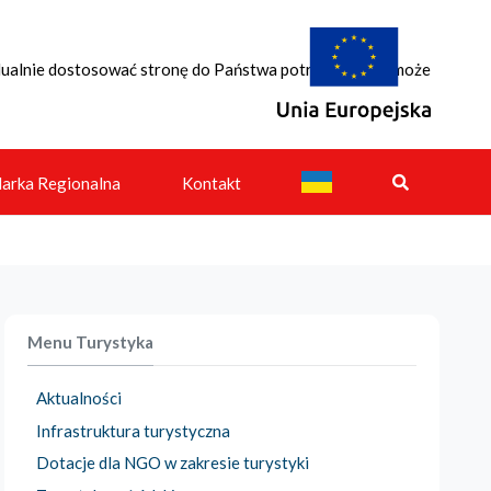
idualnie dostosować stronę do Państwa potrzeb. Każdy może
Projekty realizowane przez
arka Regionalna
Kontakt
Menu Turystyka
Aktualności
Infrastruktura turystyczna
Dotacje dla NGO w zakresie turystyki