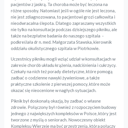
pacjentów z jaskrą. Ta choroba może być leczona na
różne sposoby. Natomiast jeśli w ogóle nie jest leczona,
nie jest zdiagnozowana, to pacjentowi grozi całkowita i
nieodwracalna ślepota. Dlatego zapraszamy wszystkich
nie tylko na konsultacje podczas dzisiejszego pikniku, ale
także na bezpłatne badania do naszego szpitala -
podkreślała dr n. med. Małgorzata Stawska, kierownik
oddziału okulistycznego szpitala w Piotrkowie.
Uczestnicy pikniku mogli wziąć udział w konsultacjach w
zakresie chorób układu krążenia, nadciśnienia i cukrzycy.
Czekały na nich też porady dietetyczne, które pomogą
zadbać o codzienne nawyki żywieniowe, a także
praktyczne szkolenie z pierwszej pomocy, które może
okazać się nieocenione w nagłych sytuacjach.
Piknik był doskonałą okazją, by zadbać o własne
zdrowie. Połączony był również z rozpoczęciem budowy
jednego z największych kompleksów w Polsce, który jest
tworzone z myślą o seniorach. Nowoczesny obiekt
Kompleksu Wierzeje ma być przestrzenią, która połączy