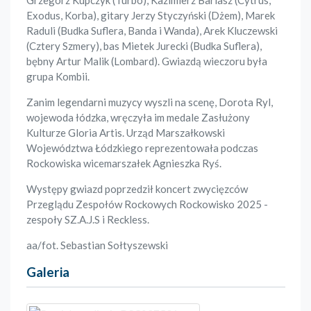
Grzegorz Kupczyk (Turbo), Kazimierz Barlasz (Cytrus,
Exodus, Korba), gitary Jerzy Styczyński (Dżem), Marek
Raduli (Budka Suflera, Banda i Wanda), Arek Kluczewski
(Cztery Szmery), bas Mietek Jurecki (Budka Suflera),
bębny Artur Malik (Lombard). Gwiazdą wieczoru była
grupa Kombii.
Zanim legendarni muzycy wyszli na scenę, Dorota Ryl,
wojewoda łódzka, wręczyła im medale Zasłużony
Kulturze Gloria Artis. Urząd Marszałkowski
Województwa Łódzkiego reprezentowała podczas
Rockowiska wicemarszałek Agnieszka Ryś.
Występy gwiazd poprzedził koncert zwycięzców
Przeglądu Zespołów Rockowych Rockowisko 2025 -
zespoły SZ.A.J.S i Reckless.
aa/fot. Sebastian Sołtyszewski
Galeria