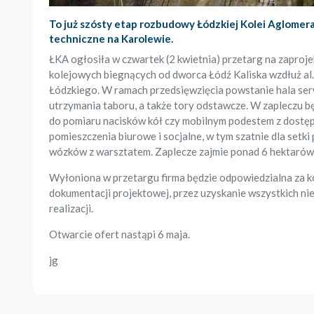
To już szósty etap rozbudowy Łódzkiej Kolei Aglome
techniczne na Karolewie.
ŁKA ogłosiła w czwartek (2 kwietnia) przetarg na zaproj
kolejowych biegnących od dworca Łódź Kaliska wzdłuż al.
Łódzkiego. W ramach przedsięwzięcia powstanie hala ser
utrzymania taboru, a także tory odstawcze. W zapleczu b
do pomiaru nacisków kół czy mobilnym podestem z dostę
pomieszczenia biurowe i socjalne, w tym szatnie dla set
wózków z warsztatem. Zaplecze zajmie ponad 6 hektarów
Wyłoniona w przetargu firma będzie odpowiedzialna za 
dokumentacji projektowej, przez uzyskanie wszystkich nie
realizacji.
Otwarcie ofert nastąpi 6 maja.
jg