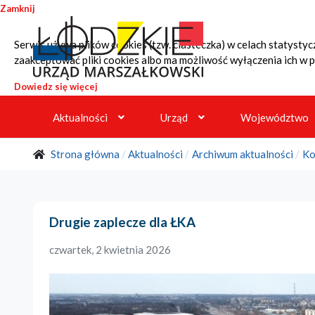
Przejdź do treści
Przejdź do menu głównego
Przejdź do wyszukiwarki
Zamknij
Serwis używa plików cookies (tzw. ciasteczka) w celach statyst
lodzkie.pl
zaakceptować pliki cookies albo ma możliwość wyłączenia ich w p
Strona główna
Dowiedz się więcej
Aktualności
Urząd
Województwo
Strona główna
Aktualności
Archiwum aktualności
Ko
Drugie zaplecze dla ŁKA
czwartek, 2 kwietnia 2026