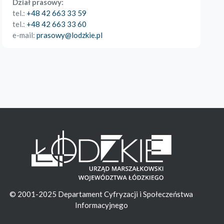
Dział prasowy:
tel.:
+48 42 663 33 59
tel.:
+48 42 663 33 60
e-mail:
prasowy@lodzkie.pl
© 2001-2025 Departament Cyfryzacji i Społeczeństwa
Informacyjnego