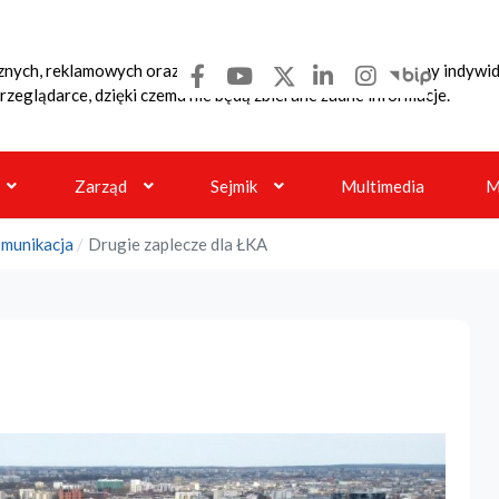
ycznych, reklamowych oraz funkcjonalnych. Dzięki nim możemy indyw
rzeglądarce, dzięki czemu nie będą zbierane żadne informacje.
Zarząd
Sejmik
Multimedia
M
munikacja
Drugie zaplecze dla ŁKA