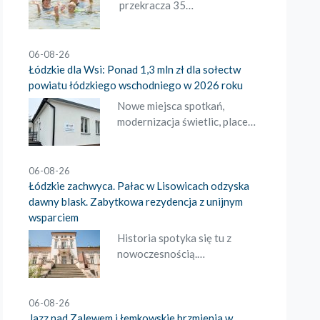
przekracza 35…
06-08-26
Łódzkie dla Wsi: Ponad 1,3 mln zł dla sołectw
powiatu łódzkiego wschodniego w 2026 roku
Nowe miejsca spotkań,
modernizacja świetlic, place…
06-08-26
Łódzkie zachwyca. Pałac w Lisowicach odzyska
dawny blask. Zabytkowa rezydencja z unijnym
wsparciem
Historia spotyka się tu z
nowoczesnością.…
06-08-26
Jazz nad Zalewem i łemkowskie brzmienia w