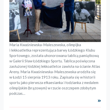
Maria Kwaśniewska-Maleszewska, olimpijka
i lekkoatletka reprezentująca barwy Łódzkiego Klubu
Sportowego, została uhonorowana tablicą pamiątkową
w Galerii Sław Łódzkiego Sportu. Tablica poświęcona
zasłużonej łódzkiej lekkoatletce zawisła na ścianie Atlas
Areny. Maria Kwaśniewska-Maleszewska urodziła się
w Łodzi 15 sierpnia 1913 roku. Zapisała się w historii
sportu jako pierwsza ełkaesianka i łodzianka z medalem
olimpijskim (brązowym) w rzucie oszczepem zdobytym
podczas…
Czyta