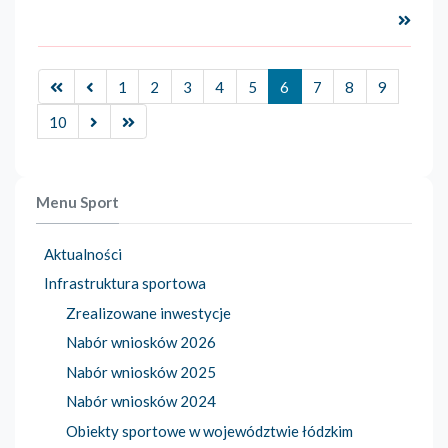
Czyta
1
2
3
4
5
6
7
8
9
10
Menu Sport
Aktualności
Infrastruktura sportowa
Zrealizowane inwestycje
Nabór wniosków 2026
Nabór wniosków 2025
Nabór wniosków 2024
Obiekty sportowe w województwie łódzkim