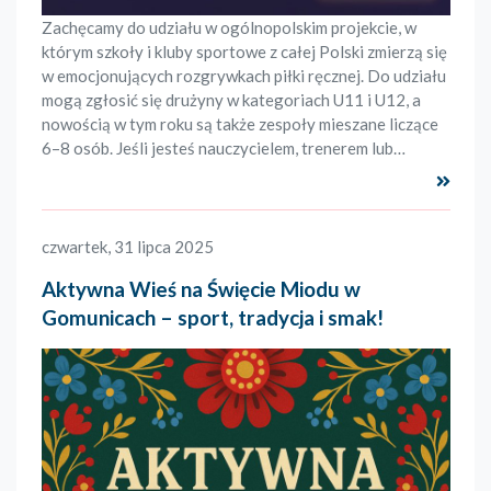
Zachęcamy do udziału w ogólnopolskim projekcie, w
którym szkoły i kluby sportowe z całej Polski zmierzą się
w emocjonujących rozgrywkach piłki ręcznej. Do udziału
mogą zgłosić się drużyny w kategoriach U11 i U12, a
nowością w tym roku są także zespoły mieszane liczące
6–8 osób. Jeśli jesteś nauczycielem, trenerem lub…
Czyta
czwartek, 31 lipca 2025
Aktywna Wieś na Święcie Miodu w
Gomunicach – sport, tradycja i smak!