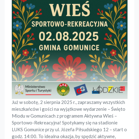
Już w sobotę, 2 sierpnia 2025 r., zapraszamy wszystkich
mieszkańców i gości na wyjątkowe wydarzenie – Święto
Miodu w Gomunicach z programem Aktywna Wieś –
Sportowo-Rekreacyjna! Spotykamy się na stadionie
LUKS Gomunice przy ul. Józefa Piłsudskiego 12 – start o
godz. 14:00. To idealna okazja, by spędzić aktywne,