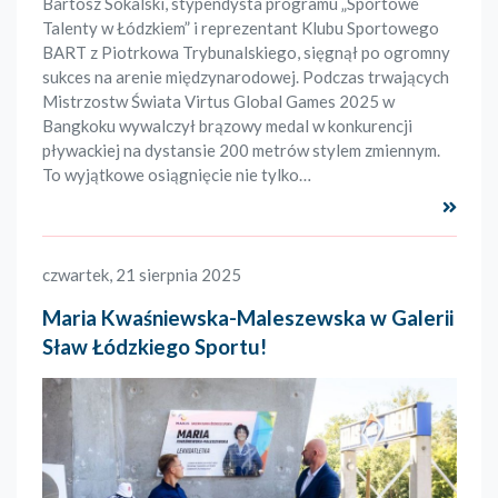
Bartosz Sokalski, stypendysta programu „Sportowe
Talenty w Łódzkiem” i reprezentant Klubu Sportowego
BART z Piotrkowa Trybunalskiego, sięgnął po ogromny
sukces na arenie międzynarodowej. Podczas trwających
Mistrzostw Świata Virtus Global Games 2025 w
Bangkoku wywalczył brązowy medal w konkurencji
pływackiej na dystansie 200 metrów stylem zmiennym.
To wyjątkowe osiągnięcie nie tylko…
Czyta
czwartek, 21 sierpnia 2025
Maria Kwaśniewska-Maleszewska w Galerii
Sław Łódzkiego Sportu!