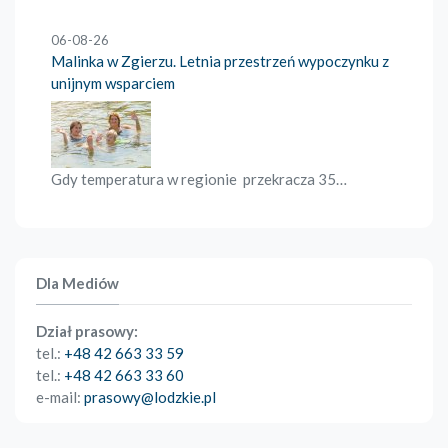
06-08-26
Malinka w Zgierzu. Letnia przestrzeń wypoczynku z
unijnym wsparciem
Gdy temperatura w regionie przekracza 35…
Dla Mediów
Dział prasowy:
tel.:
+48 42 663 33 59
tel.:
+48 42 663 33 60
e-mail:
prasowy@lodzkie.pl