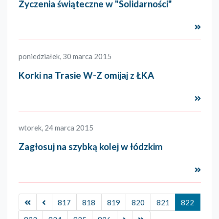
Życzenia świąteczne w "Solidarności"
Czyta
poniedziałek, 30 marca 2015
Korki na Trasie W-Z omijaj z ŁKA
Czyta
wtorek, 24 marca 2015
Zagłosuj na szybką kolej w łódzkim
Czyta
817
818
819
820
821
822